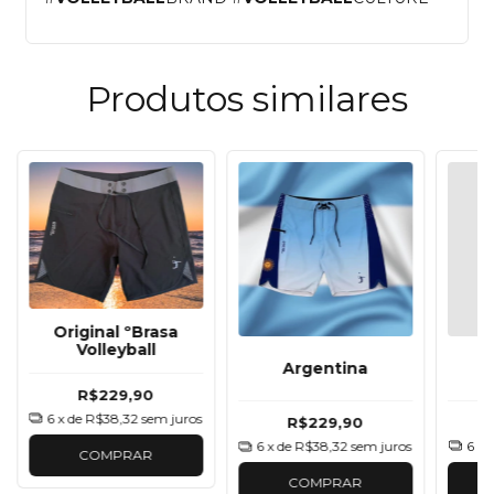
Produtos similares
Original ºBrasa
Volleyball
Argentina
R$229,90
6
x de
R$38,32
sem juros
R$229,90
6
x 
6
x de
R$38,32
sem juros
COMPRAR
COMPRAR