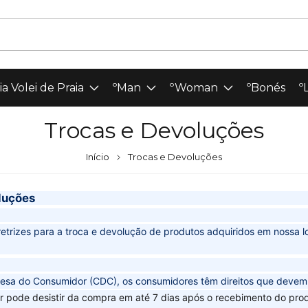
a Volei de Praia
ºMan
ºWoman
ºBonés
º
Trocas e Devoluções
Início
Trocas e Devoluções
oluções
etrizes para a troca e devolução de produtos adquiridos em nossa lo
esa do Consumidor (CDC), os consumidores têm direitos que devem 
r pode desistir da compra em até 7 dias após o recebimento do prod