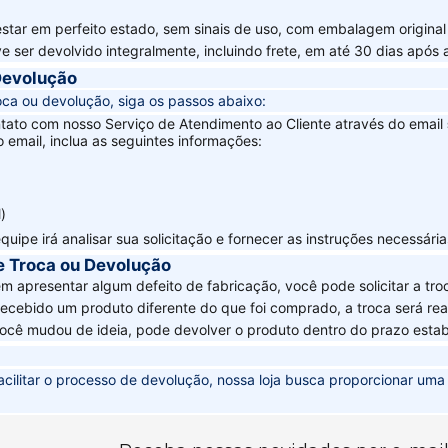
star em perfeito estado, sem sinais de uso, com embalagem original 
e ser devolvido integralmente, incluindo frete, em até 30 dias após 
Devolução
roca ou devolução, siga os passos abaixo:
ntato com nosso Serviço de Atendimento ao Cliente através do email
o email, inclua as seguintes informações:
)
quipe irá analisar sua solicitação e fornecer as instruções necessári
e Troca ou Devolução
tem apresentar algum defeito de fabricação, você pode solicitar a tro
recebido um produto diferente do que foi comprado, a troca será rea
você mudou de ideia, pode devolver o produto dentro do prazo estab
 facilitar o processo de devolução, nossa loja busca proporcionar um