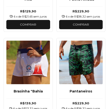
R$129,90
R$229,90
6
x de
R$21,65
sem juros
6
x de
R$38,32
sem juros
COMPRAR
COMPRAR
Brasinha ºBahia
Pantaneiros
R$139,90
R$229,90
6
x de
R$23,32
sem juros
6
x de
R$38,32
sem juros