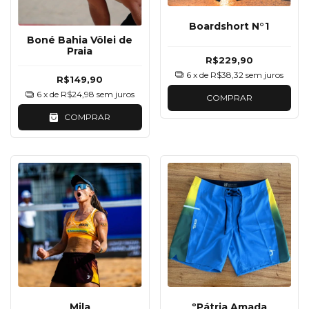
Boardshort N°1
Boné Bahia Vôlei de
Praia
R$229,90
6
x de
R$38,32
sem juros
R$149,90
6
x de
R$24,98
sem juros
COMPRAR
COMPRAR
Mila
ºPátria Amada