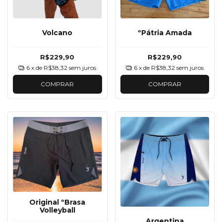
Volcano
ºPátria Amada
R$229,90
R$229,90
6
x de
R$38,32
sem juros
6
x de
R$38,32
sem juros
COMPRAR
COMPRAR
Original ºBrasa
Volleyball
Argentina