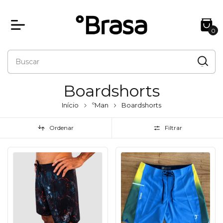
0
Boardshorts
Início
ºMan
Boardshorts
Ordenar
Filtrar