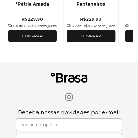
ºPátria Amada
Pantaneiros
R$229,90
R$229,90
6
x de
R$38,32
sem juros
6
x de
R$38,32
sem juros
6
x 
COMPRAR
COMPRAR
Receba nossas novidades por e-mail